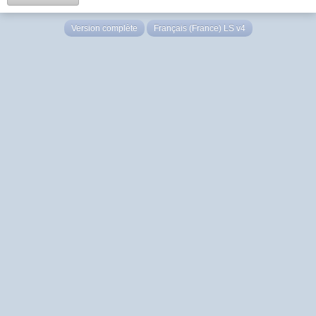
Version complète
Français (France) LS v4