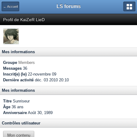
LS forums
← Accueil
Profil de KaiZeR LieD
Mes informations
Groupe
Members
Messages
36
Inscrit(e) (le)
22-novembre 09
Dernière activité
déc. 03 2010 20:10
Mes informations
Titre
Sunriseur
Âge
36 ans
Anniversaire
Août 30, 1989
Contrôles utilisateur
Mon contenu