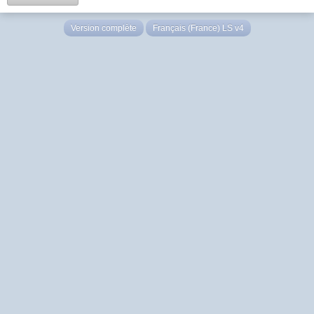
Version complète
Français (France) LS v4