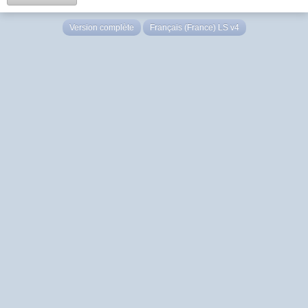
Version complète
Français (France) LS v4