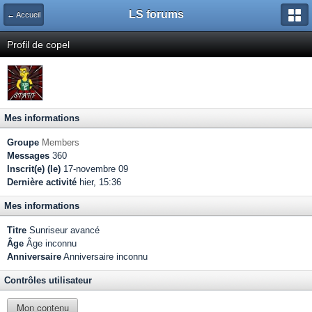
LS forums
← Accueil
Profil de copel
Mes informations
Groupe
Members
Messages
360
Inscrit(e) (le)
17-novembre 09
Dernière activité
hier, 15:36
Mes informations
Titre
Sunriseur avancé
Âge
Âge inconnu
Anniversaire
Anniversaire inconnu
Contrôles utilisateur
Mon contenu