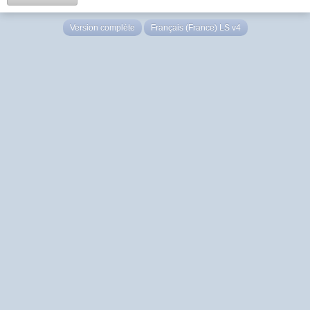
Version complète
Français (France) LS v4