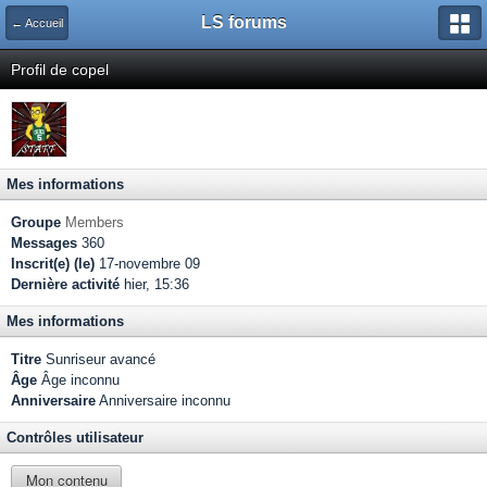
LS forums
← Accueil
Profil de copel
Mes informations
Groupe
Members
Messages
360
Inscrit(e) (le)
17-novembre 09
Dernière activité
hier, 15:36
Mes informations
Titre
Sunriseur avancé
Âge
Âge inconnu
Anniversaire
Anniversaire inconnu
Contrôles utilisateur
Mon contenu