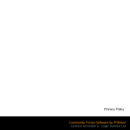
Privacy Policy
Community Forum Software by IP.Board
Licence accordée à : Logic Sunrise Ltd