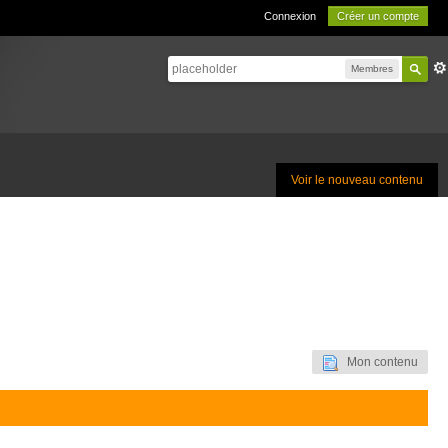
Connexion
Créer un compte
Membres
Voir le nouveau contenu
Mon contenu