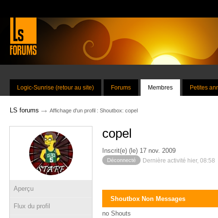
Logic-Sunrise (retour au site)
Forums
Membres
Petites a
→
LS forums
Affichage d'un profil : Shoutbox: copel
copel
Inscrit(e) (le) 17 nov. 2009
Déconnecté
Dernière activité hier, 08:58
Aperçu
Shoutbox Non Messages
Flux du profil
no Shouts