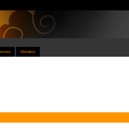
nnonces
Shoutbox