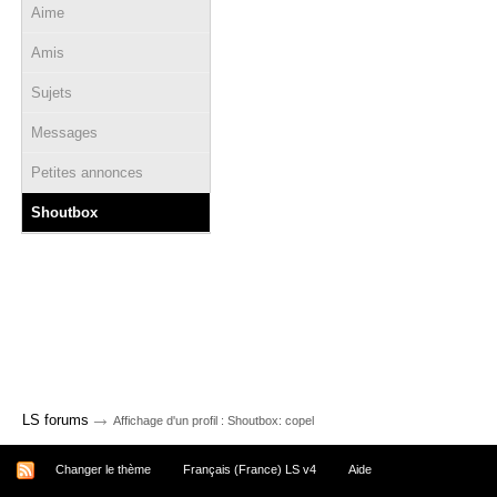
Aime
Amis
Sujets
Messages
Petites annonces
Shoutbox
→
LS forums
Affichage d'un profil : Shoutbox: copel
Changer le thème
Français (France) LS v4
Aide