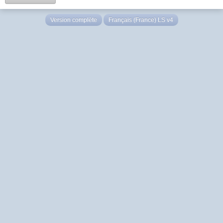
Version complète
Français (France) LS v4