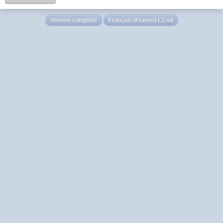
Version complète
Français (France) LS v4