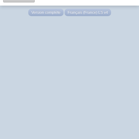
Version complète
Français (France) LS v4