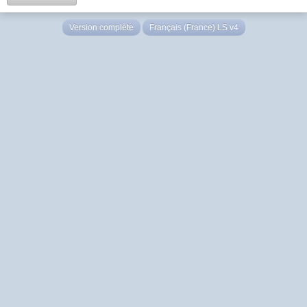
Version complète
Français (France) LS v4