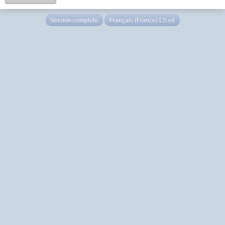
Version complète
Français (France) LS v4