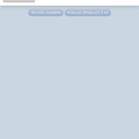
Version complète
Français (France) LS v4