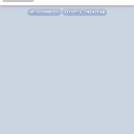
Version complète
Français (France) LS v4