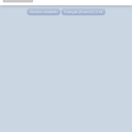
Version complète
Français (France) LS v4