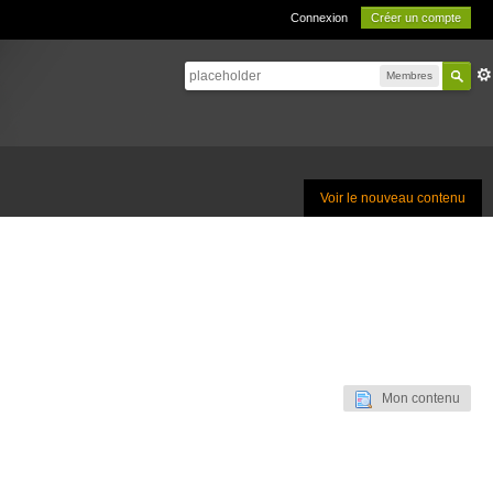
Connexion
Créer un compte
Membres
Voir le nouveau contenu
Mon contenu