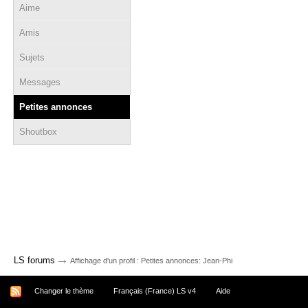
Aime
Amis
Sujets
Messages
Petites annonces
Shoutbox
→
LS forums
Affichage d'un profil : Petites annonces: Jean-Phi
Changer le thème
Français (France) LS v4
Aide