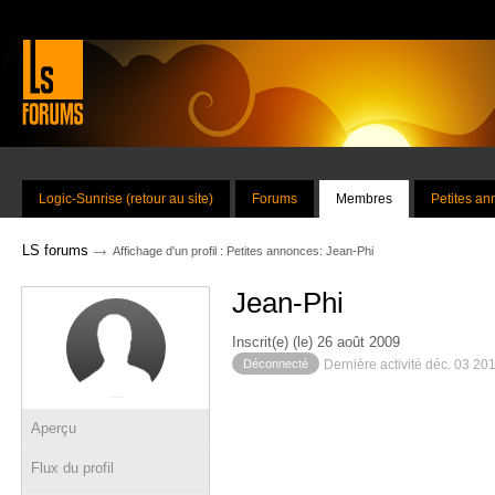
Logic-Sunrise (retour au site)
Forums
Membres
Petites a
→
LS forums
Affichage d'un profil : Petites annonces: Jean-Phi
Jean-Phi
Inscrit(e) (le) 26 août 2009
Déconnecté
Dernière activité déc. 03 20
Aperçu
Flux du profil