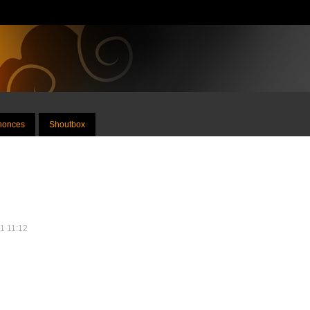
nnonces
Shoutbox
11 11:12