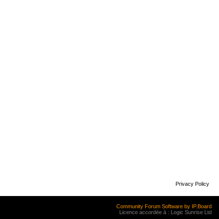
Privacy Policy
Community Forum Software by IP.Board
Licence accordée à : Logic Sunrise Ltd