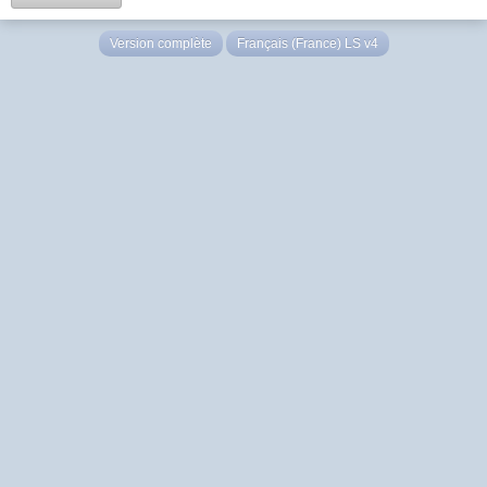
Version complète
Français (France) LS v4