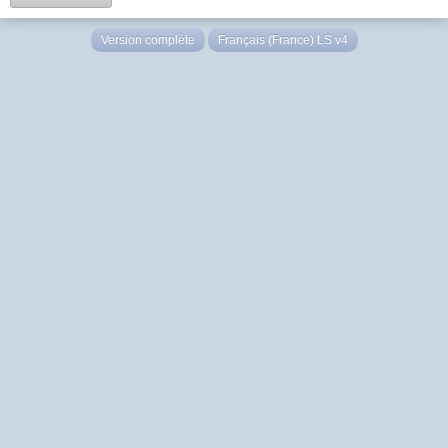
Version complète
Français (France) LS v4