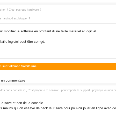
atcher ? C'est pas que hardware ?
le hardmod est bloquer ?
modifier le software en profitant d'une faille matériel et logiciel.
aille logiciel peut être corrigé.
an sur Pokemon Soleil/Lune
r un commentaire
es bans console id , c'est propre à ta console , peut importe le support , physique ou non d
de la save et non de la console.
its malins qui on essayé de hack leur save pour pouvoir jouer en ligne avec 