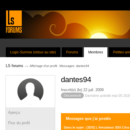
Logic-Sunrise (retour au site)
Forums
Membres
Petites a
→
LS forums
Affichage d'un profil : Messages: dantes94
dantes94
Inscrit(e) (le) 22 juil. 2009
Déconnecté
Dernière activité mai 05 20
Aperçu
Messages que j'ai postés
Flux du profil
Dans le sujet : [3DS] L'émulateur 3DS Citra