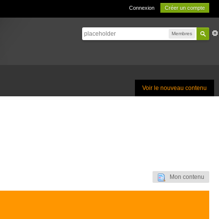
Connexion
Créer un compte
Membres
Voir le nouveau contenu
Mon contenu