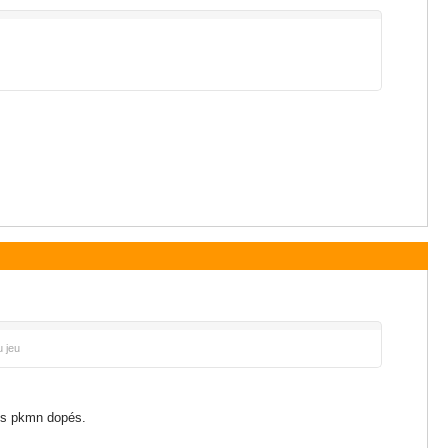
u jeu
des pkmn dopés.