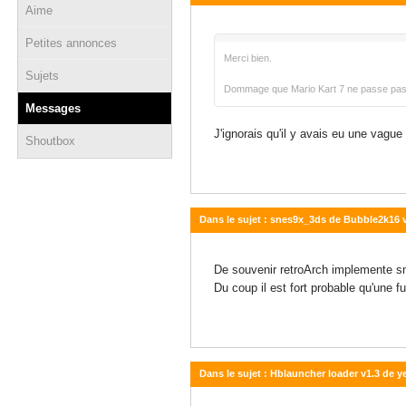
Aime
29 novembre 2017 - 22:46
Petites annonces
Merci bien.
Sujets
Dommage que Mario Kart 7 ne passe pas, 
Messages
J'ignorais qu'il y avais eu une vague
Shoutbox
Dans le sujet : snes9x_3ds de Bubble2k16 
22 février 2017 - 15:43
De souvenir retroArch implemente s
Du coup il est fort probable qu'une f
Dans le sujet : Hblauncher loader v1.3 de y