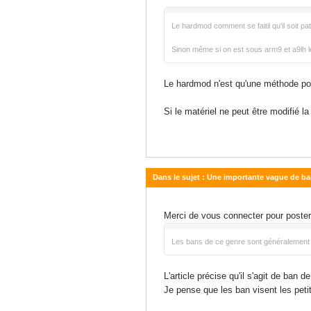
11 février 2017 - 14:44
Le hardmod comment se faitil qu'il soit p
Sinon même si on est sous arm9 et a9lh 
Le hardmod n'est qu'une méthode pour 
Si le matériel ne peut être modifié la f
Dans le sujet : Une importante vague de b
27 janvier 2017 - 09:25
Merci de vous connecter pour poste
Les bans de ce genre sont généralement d
L'article précise qu'il s'agit de ban 
Je pense que les ban visent les pet