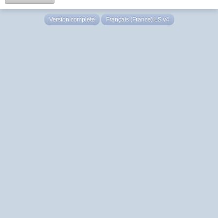
Version complète
Français (France) LS v4