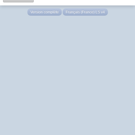
Version complète
Français (France) LS v4