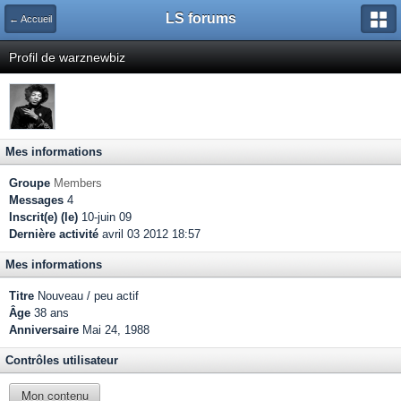
LS forums
← Accueil
Profil de warznewbiz
Mes informations
Groupe
Members
Messages
4
Inscrit(e) (le)
10-juin 09
Dernière activité
avril 03 2012 18:57
Mes informations
Titre
Nouveau / peu actif
Âge
38 ans
Anniversaire
Mai 24, 1988
Contrôles utilisateur
Mon contenu