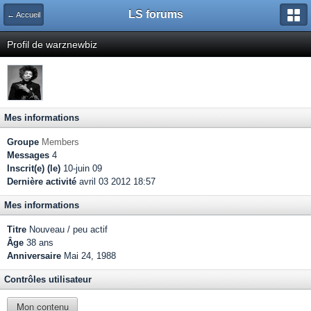
LS forums
← Accueil
Profil de warznewbiz
Mes informations
Groupe
Members
Messages
4
Inscrit(e) (le)
10-juin 09
Dernière activité
avril 03 2012 18:57
Mes informations
Titre
Nouveau / peu actif
Âge
38 ans
Anniversaire
Mai 24, 1988
Contrôles utilisateur
Mon contenu