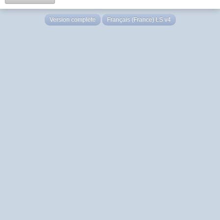
Version complète
Français (France) LS v4