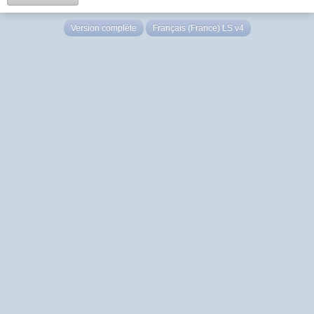
Version complète
Français (France) LS v4