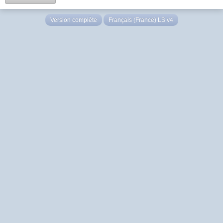
Version complète
Français (France) LS v4