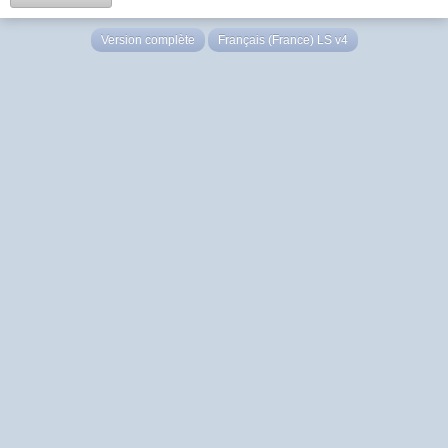
Version complète
Français (France) LS v4