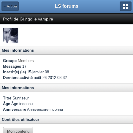
LS forums
← Accueil
Profil de Gringo le vampire
Mes informations
Groupe
Members
Messages
17
Inscrit(e) (le)
15-janvier 08
Dernière activité
août 26 2012 08:32
Mes informations
Titre
Sunriseur
Âge
Âge inconnu
Anniversaire
Anniversaire inconnu
Contrôles utilisateur
Mon contenu