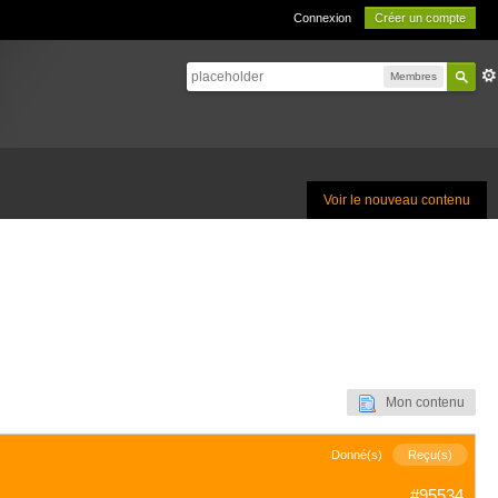
Connexion
Créer un compte
Membres
Voir le nouveau contenu
Mon contenu
Donné(s)
Reçu(s)
#95534