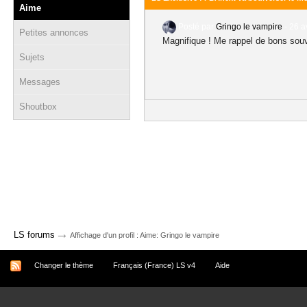
Aime
Posté par
Gringo le vampire
-
26 a
Petites annonces
Magnifique ! Me rappel de bons sou
Sujets
Messages
Shoutbox
→
LS forums
Affichage d'un profil : Aime: Gringo le vampire
Changer le thème
Français (France) LS v4
Aide