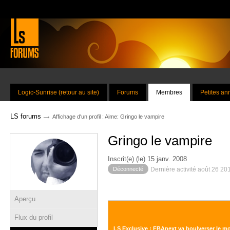
Logic-Sunrise (retour au site)
Forums
Membres
Petites a
→
LS forums
Affichage d'un profil : Aime: Gringo le vampire
Gringo le vampire
Inscrit(e) (le) 15 janv. 2008
Déconnecté
Dernière activité août 26 20
Aperçu
Flux du profil
LS Exclusive : FBAnext va boulverser le mon