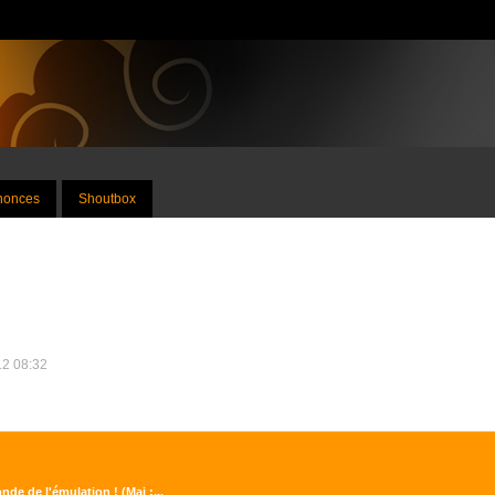
nnonces
Shoutbox
12 08:32
de de l'émulation ! (Maj :...