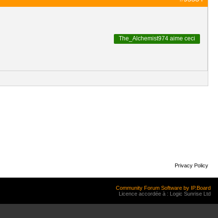
The_Alchemist974
aime ceci
Privacy Policy
Community Forum Software by IP.Board
Licence accordée à : Logic Sunrise Ltd