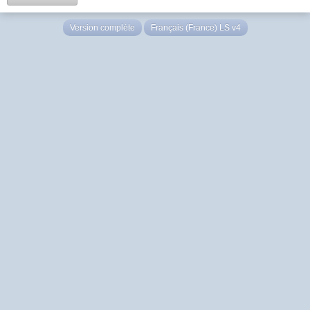
Version complète
Français (France) LS v4