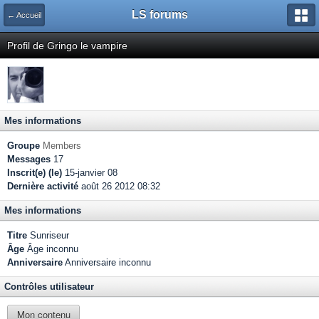
LS forums
← Accueil
Profil de Gringo le vampire
Mes informations
Groupe
Members
Messages
17
Inscrit(e) (le)
15-janvier 08
Dernière activité
août 26 2012 08:32
Mes informations
Titre
Sunriseur
Âge
Âge inconnu
Anniversaire
Anniversaire inconnu
Contrôles utilisateur
Mon contenu