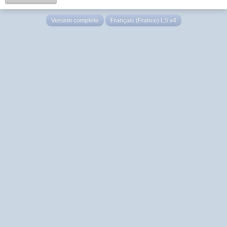
Version complète
Français (France) LS v4