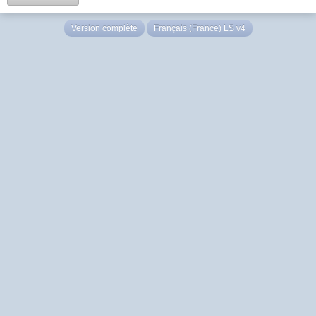
Version complète
Français (France) LS v4