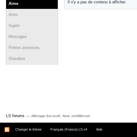
Il n'y a pas de contenu à afficher.
Aime
Amis
Sujets
Messages
Petites annonces
Shoutbox
→
LS forums
Affichage d'un profil : Aime: mm88brcom
Changer le thème
Français (France) LS v4
Aide