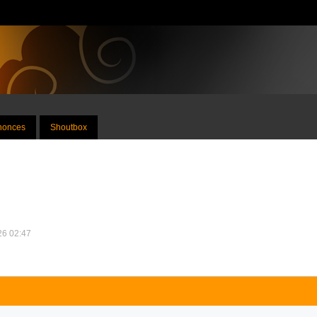
nnonces
Shoutbox
026 02:47