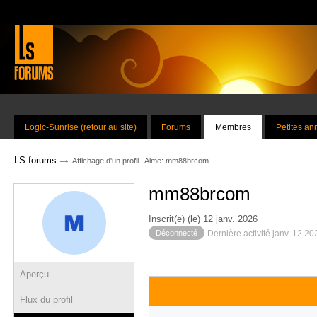
Logic-Sunrise (retour au site)
Forums
Membres
Petites a
→
LS forums
Affichage d'un profil : Aime: mm88brcom
mm88brcom
Inscrit(e) (le) 12 janv. 2026
Déconnecté
Dernière activité janv. 12 2
Aperçu
Flux du profil