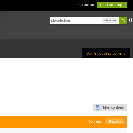
Connexion
Créer un compte
Membres
Voir le nouveau contenu
Mon contenu
Donné(s)
Reçu(s)