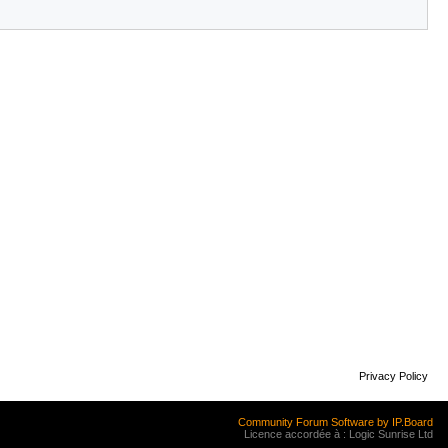
Privacy Policy
Community Forum Software by IP.Board
Licence accordée à : Logic Sunrise Ltd