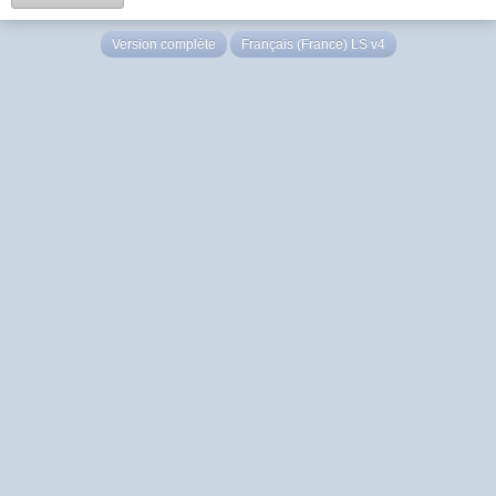
Version complète
Français (France) LS v4