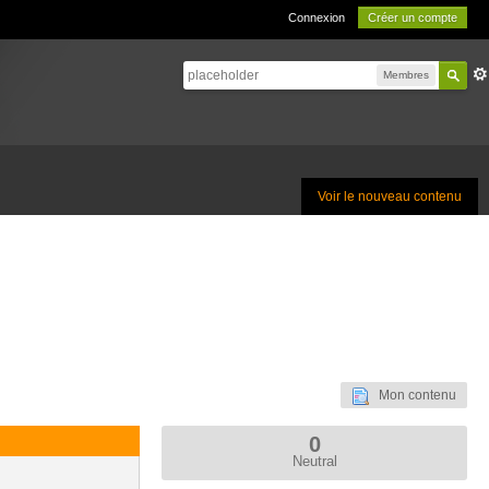
Connexion
Créer un compte
Membres
Voir le nouveau contenu
Mon contenu
0
Neutral