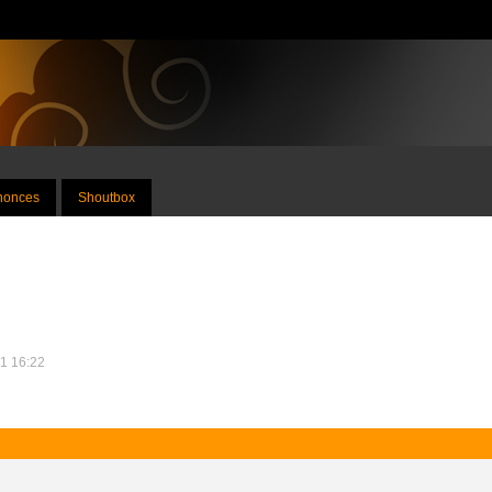
nnonces
Shoutbox
21 16:22