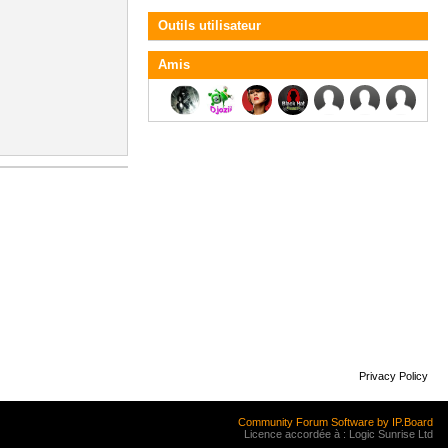
Outils utilisateur
Amis
Privacy Policy
Community Forum Software by IP.Board
Licence accordée à : Logic Sunrise Ltd