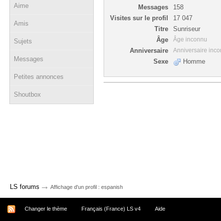
Aime
Messages
158
Visites sur le profil
17 047
Amis
Titre
Sunriseur
Âge
Âge inconnu
Sujets
Anniversaire
Anniversaire inc
Messages
Sexe
Homme
Petites annonces
Shoutbox
→
LS forums
Affichage d'un profil : espanish
Changer le thème
Français (France) LS v4
Aide