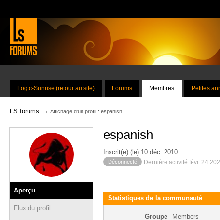
Logic-Sunrise (retour au site)
Forums
Membres
Petites a
→
LS forums
Affichage d'un profil : espanish
espanish
Inscrit(e) (le) 10 déc. 2010
Déconnecté
Dernière activité févr. 24 20
Aperçu
Statistiques de la communauté
Flux du profil
Groupe
Members