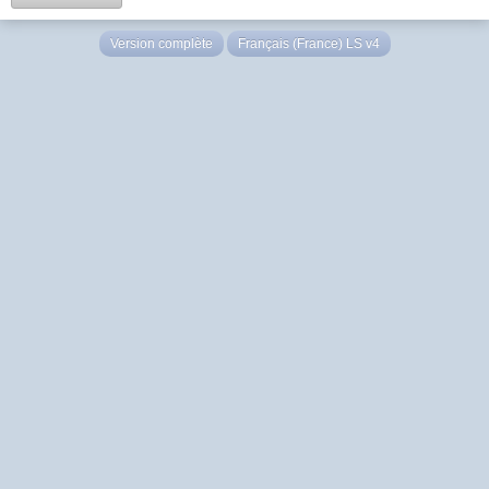
Version complète
Français (France) LS v4