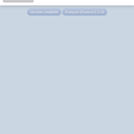
Version complète
Français (France) LS v4