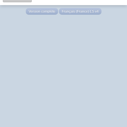
Version complète
Français (France) LS v4