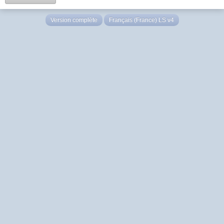
Version complète
Français (France) LS v4