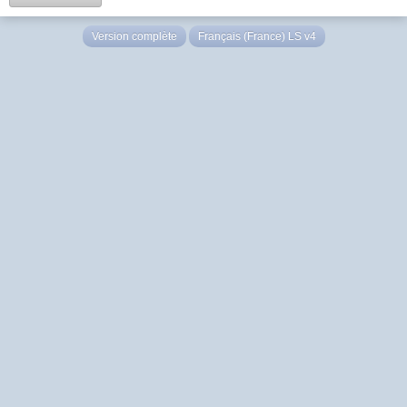
Version complète
Français (France) LS v4