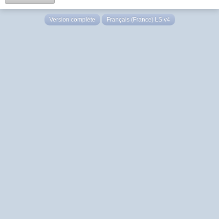
Version complète
Français (France) LS v4