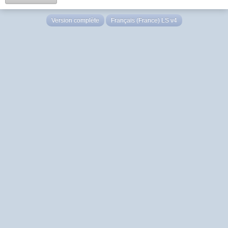
Version complète
Français (France) LS v4