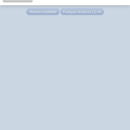
Version complète
Français (France) LS v4