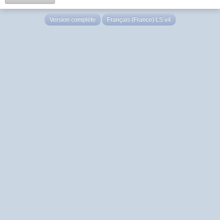
Version complète
Français (France) LS v4