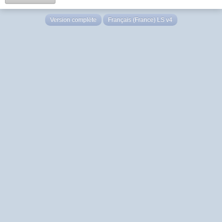
Version complète
Français (France) LS v4