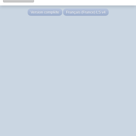
Version complète
Français (France) LS v4