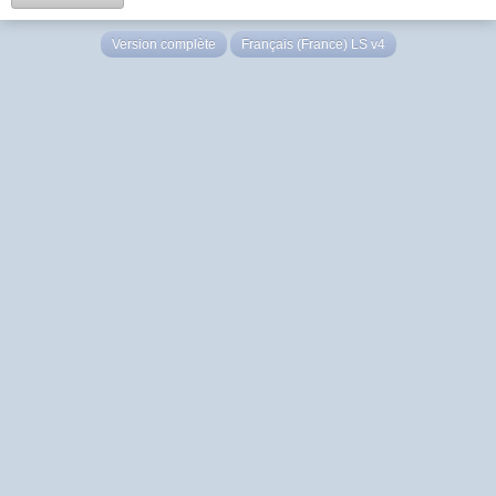
Version complète
Français (France) LS v4