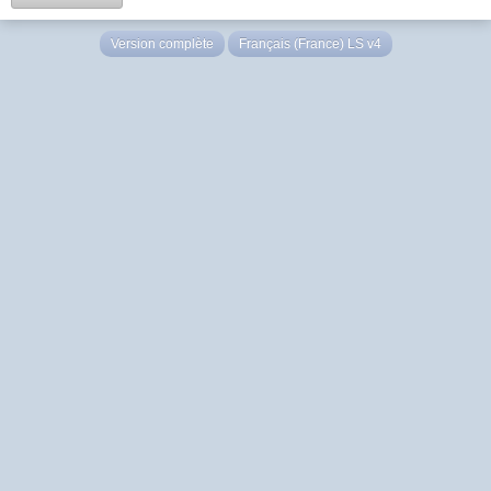
Version complète
Français (France) LS v4