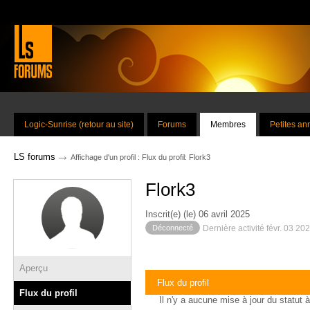
Logic-Sunrise (retour au site)
Forums
Membres
Petites a
→
LS forums
Affichage d'un profil : Flux du profil: Flork3
Flork3
Inscrit(e) (le) 06 avril 2025
Déconnecté
Dernière activité févr. 03 20
Aperçu
Flux du profil
Flux du profil
Il n'y a aucune mise à jour du statut à