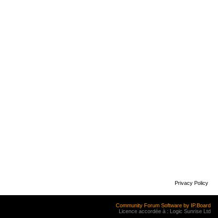
Privacy Policy
Community Forum Software by IP.Board
Licence accordée à : Logic Sunrise Ltd