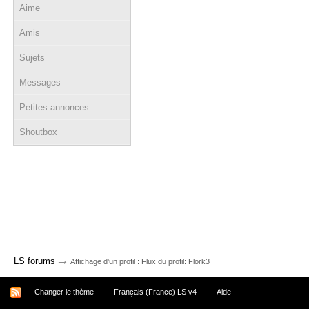
Aime
Amis
Sujets
Messages
Petites annonces
Shoutbox
→
LS forums
Affichage d'un profil : Flux du profil: Flork3
Changer le thème
Français (France) LS v4
Aide