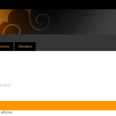
nnonces
Shoutbox
26 23:15
 afficher.