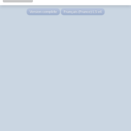
Version complète
Français (France) LS v4