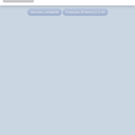
Version complète
Français (France) LS v4