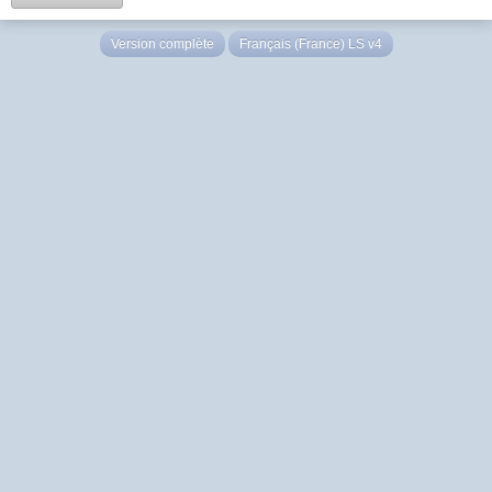
Version complète
Français (France) LS v4