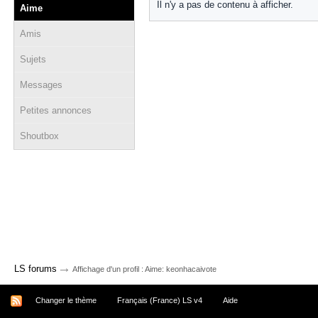
Il n'y a pas de contenu à afficher.
Aime
Amis
Sujets
Messages
Petites annonces
Shoutbox
→
LS forums
Affichage d'un profil : Aime: keonhacaivote
Changer le thème
Français (France) LS v4
Aide