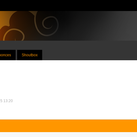
nnonces
Shoutbox
25 13:20