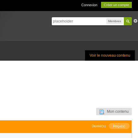
Connexion
Créer un compte
Membres
Voir le nouveau contenu
Mon contenu
Donné(s)
Reçu(s)