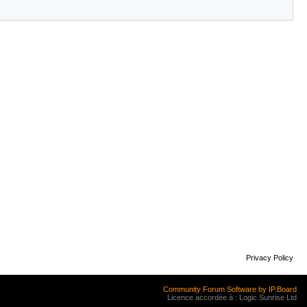
Privacy Policy
Community Forum Software by IP.Board
Licence accordée à : Logic Sunrise Ltd