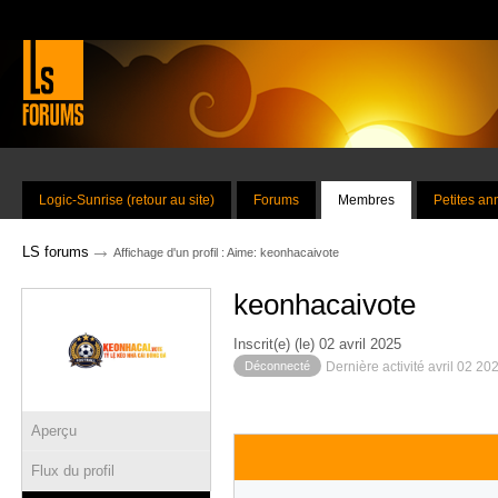
Logic-Sunrise (retour au site)
Forums
Membres
Petites a
→
LS forums
Affichage d'un profil : Aime: keonhacaivote
keonhacaivote
Inscrit(e) (le) 02 avril 2025
Déconnecté
Dernière activité avril 02 20
Aperçu
Flux du profil