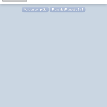
Version complète
Français (France) LS v4