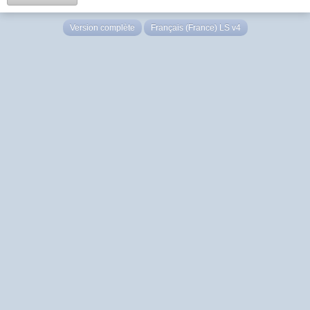
Version complète
Français (France) LS v4